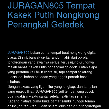
JURAGAN805 Tempat
Kakek Putih Nongkrong
Penangkal Geledek
JURAGAN805
bukan cuma tempat buat nongkrong digital
biasa. Di sini, banyak cerita random lahir dari obrolan
tongkrongan yang awalnya serius, terus ujung-ujungnya
malah bahas Kakek Putih penangkal geledek. Entah siapa
yang pertama kali bikin cerita itu, tapi sampai sekarang
masih jadi bahan candaan yang nggak pernah bosen
dibahas.
Dengan akses yang ligat, fitur yang lengkap, dan tampilan
yang enak dilihat, JURAGAN805 jadi tempat yang cocok
buat ngabisin waktu santai setelah aktivitas seharian.
Kadang niatnya cuma buka bentar sambil nunggu teman
online, eh tahu-tahu udah sejam lebih dan grup tongkrongan