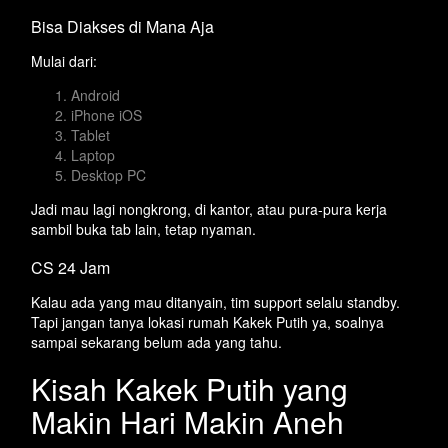
Bisa Diakses di Mana Aja
Mulai dari:
Android
iPhone iOS
Tablet
Laptop
Desktop PC
Jadi mau lagi nongkrong, di kantor, atau pura-pura kerja
sambil buka tab lain, tetap nyaman.
CS 24 Jam
Kalau ada yang mau ditanyain, tim support selalu standby.
Tapi jangan tanya lokasi rumah Kakek Putih ya, soalnya
sampai sekarang belum ada yang tahu.
Kisah Kakek Putih yang
Makin Hari Makin Aneh