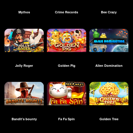
Mythos
Crime Records
Bee Crazy
Jolly Roger
Golden Pig
Alien Domination
Bandit's bounty
Fa Fa Spin
Golden Tree