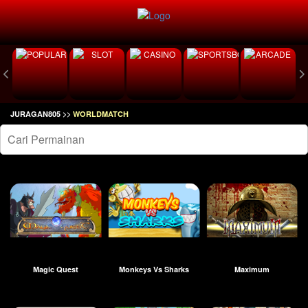
JURAGAN805
>>
WORLDMATCH
Bel
Masuk
Magic Quest
Monkeys Vs Sharks
Maximum