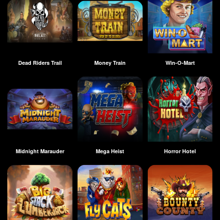
Dead Riders Trail
Money Train
Win-O-Mart
Midnight Marauder
Mega Heist
Horror Hotel