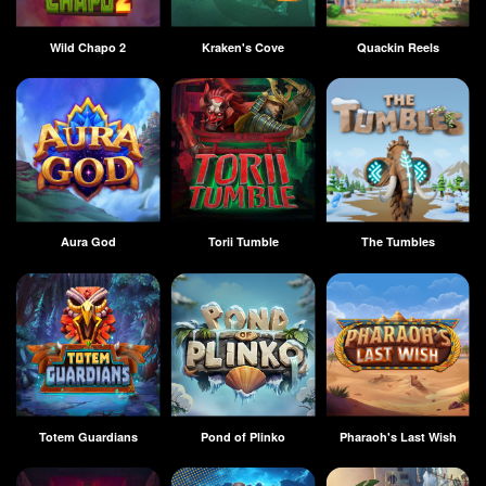
Wild Chapo 2
Kraken's Cove
Quackin Reels
Aura God
Torii Tumble
The Tumbles
Totem Guardians
Pond of Plinko
Pharaoh's Last Wish