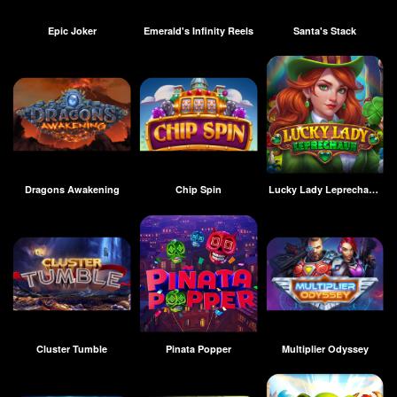
Epic Joker
Emerald's Infinity Reels
Santa's Stack
Dragons Awakening
Chip Spin
Lucky Lady Leprechaun
Cluster Tumble
Pinata Popper
Multiplier Odyssey