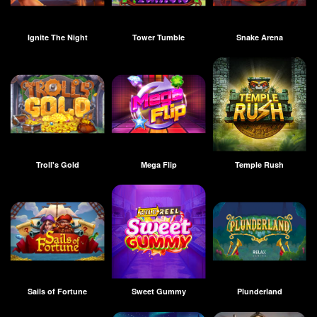
Ignite The Night
Tower Tumble
Snake Arena
Troll's Gold
Mega Flip
Temple Rush
Sails of Fortune
Sweet Gummy
Plunderland