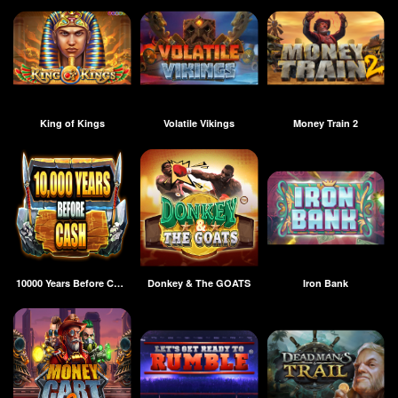
King of Kings
Volatile Vikings
Money Train 2
10000 Years Before Cash
Donkey & The GOATS
Iron Bank