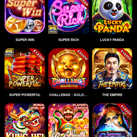
SUPER WIN
SUPER RICH
LUCKY PANDA
SUPER POWERFUL
CHALLENGE・GOLDEN PIG
THE EMPIRE