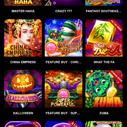
MASTER HAHA
CRAZY 777
FANTASY SOUTHEAST ASIA
CHINA EMPRESS
FEATURE BUY・CHRISTMAS EXPRESS
WHAT THE FA
HALLOWEEN
FEATURE BUY・SUPER POWERFUL
ZUMA