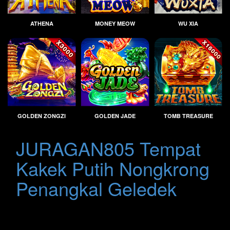
ATHENA
MONEY MEOW
WU XIA
GOLDEN ZONGZI
GOLDEN JADE
TOMB TREASURE
JURAGAN805 Tempat
Kakek Putih Nongkrong
Penangkal Geledek