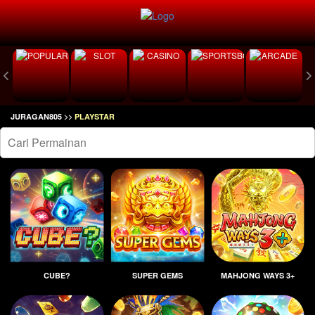
JURAGAN805
>>
PLAYSTAR
Bel
Masuk
CUBE?
SUPER GEMS
MAHJONG WAYS 3+