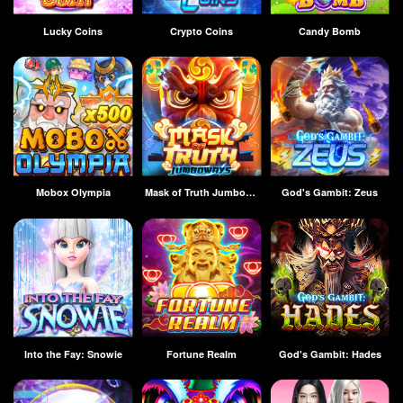
Lucky Coins
Crypto Coins
Candy Bomb
Mobox Olympia
Mask of Truth Jumboways
God's Gambit: Zeus
Into the Fay: Snowie
Fortune Realm
God's Gambit: Hades