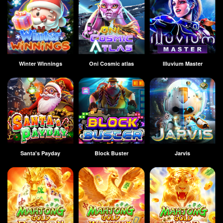
Winter Winnings
Oni Cosmic atlas
Illuvium Master
Santa's Payday
Block Buster
Jarvis