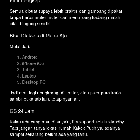
Fitur Lengkap
Semua dibuat supaya lebih praktis dan gampang dipakai
tanpa harus muter-muter cari menu yang kadang malah
bikin bingung sendiri.
Bisa Diakses di Mana Aja
Mulai dari:
Android
iPhone iOS
Tablet
Laptop
Desktop PC
Jadi mau lagi nongkrong, di kantor, atau pura-pura kerja
sambil buka tab lain, tetap nyaman.
CS 24 Jam
Kalau ada yang mau ditanyain, tim support selalu standby.
Tapi jangan tanya lokasi rumah Kakek Putih ya, soalnya
sampai sekarang belum ada yang tahu.