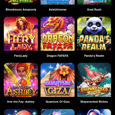
Bloodmoon Amazonia
AxieUniverse
Goal Rush
FieryLady
Dragon FAFAFA
Panda's Realm
Into the Fay: Ashley
Quantum Of Giza
Shipwrecked Riches