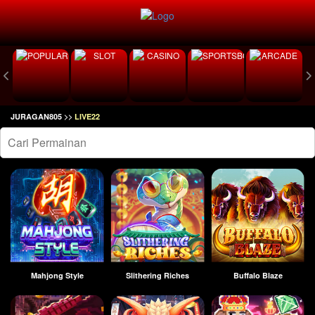
JURAGAN805
>>
LIVE22
Bel
Masuk
Mahjong Style
Slithering Riches
Buffalo Blaze