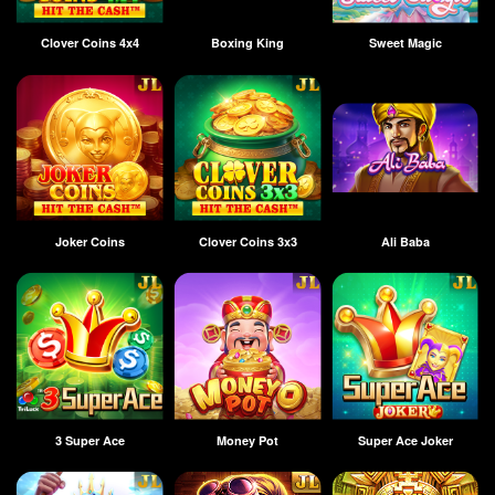
Clover Coins 4x4
Boxing King
Sweet Magic
Joker Coins
Clover Coins 3x3
Ali Baba
3 Super Ace
Money Pot
Super Ace Joker