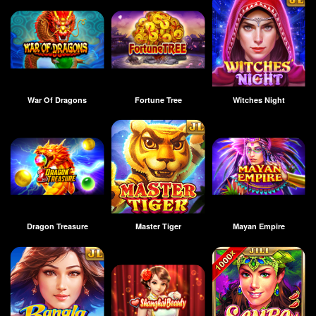
War Of Dragons
Fortune Tree
Witches Night
Dragon Treasure
Master Tiger
Mayan Empire