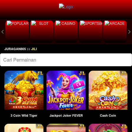
JURAGAN805
>>
JILI
Bel
Masuk
3 Coin Wild Tiger
Jackpot Joker FEVER
Cash Coin