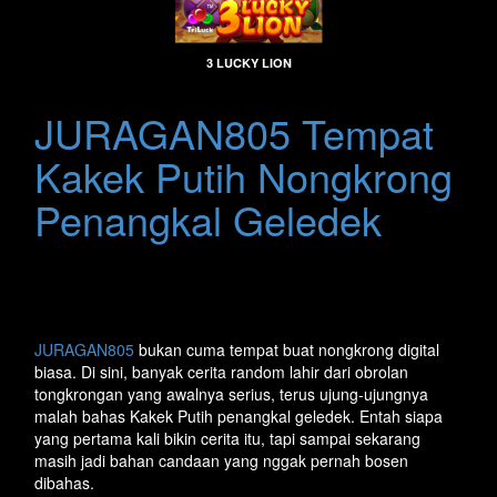
3 LUCKY LION
JURAGAN805 Tempat
Kakek Putih Nongkrong
Penangkal Geledek
JURAGAN805
bukan cuma tempat buat nongkrong digital
biasa. Di sini, banyak cerita random lahir dari obrolan
tongkrongan yang awalnya serius, terus ujung-ujungnya
malah bahas Kakek Putih penangkal geledek. Entah siapa
yang pertama kali bikin cerita itu, tapi sampai sekarang
masih jadi bahan candaan yang nggak pernah bosen
dibahas.