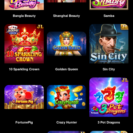
Bangla Beauty
Shanghai Beauty
Samba
10 Sparkling Crown
Golden Queen
Sin City
FortunePig
Crazy Hunter
3 Pot Dragons