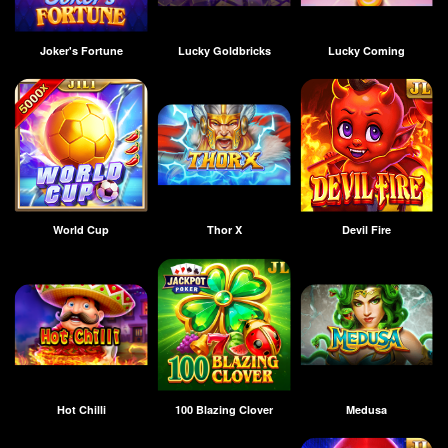
Joker's Fortune
Lucky Goldbricks
Lucky Coming
World Cup
Thor X
Devil Fire
Hot Chilli
100 Blazing Clover
Medusa