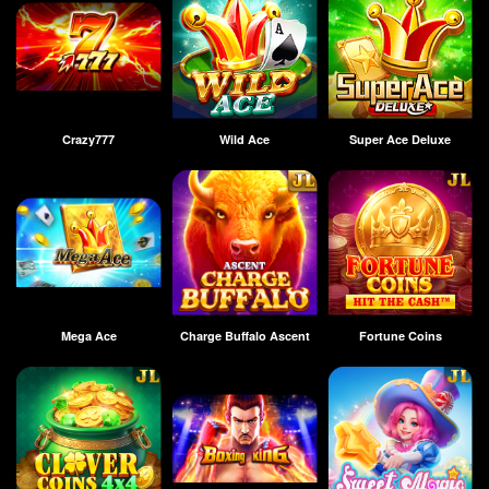
Crazy777
Wild Ace
Super Ace Deluxe
Mega Ace
Charge Buffalo Ascent
Fortune Coins