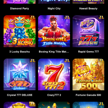
Diamond Party
Night City
Hawaii Beauty
3 Lucky Baozhu
Boxing King Title Match
Rapid Gems 777
Crystal 777 DELUXE
Crazy777 2
Fortune Garuda 500