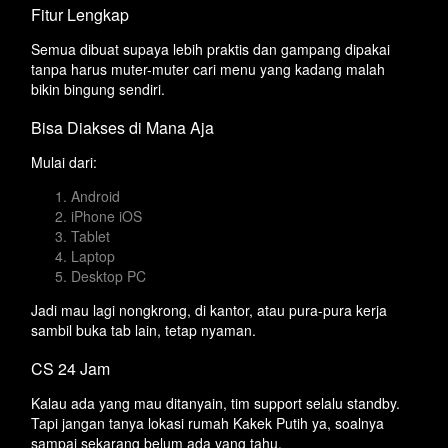
Fitur Lengkap
Semua dibuat supaya lebih praktis dan gampang dipakai
tanpa harus muter-muter cari menu yang kadang malah
bikin bingung sendiri.
Bisa Diakses di Mana Aja
Mulai dari:
Android
iPhone iOS
Tablet
Laptop
Desktop PC
Jadi mau lagi nongkrong, di kantor, atau pura-pura kerja
sambil buka tab lain, tetap nyaman.
CS 24 Jam
Kalau ada yang mau ditanyain, tim support selalu standby.
Tapi jangan tanya lokasi rumah Kakek Putih ya, soalnya
sampai sekarang belum ada yang tahu.