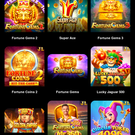
Fortune Gems 2
Super Ace
Fortune Gems 3
Fortune Coins 2
Fortune Gems
Lucky Jaguar 500