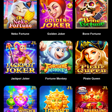
Neko Fortune
Golden Joker
Bone Fortune
Jackpot Joker
Fortune Monkey
Pirate Queen