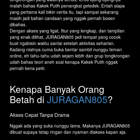
malah bahas Kakek Putih penangkal geledek. Entah siapa
yang pertama kali bikin cerita itu, tapi sampai sekarang
masih jadi bahan candaan yang nggak pernah bosen
dibahas.
Dengan akses yang ligat, fitur yang lengkap, dan tampilan
yang enak dilihat, JURAGAN805 jadi tempat yang cocok
buat ngabisin waktu santai setelah aktivitas seharian.
Kadang niatnya cuma buka bentar sambil nunggu teman
online, eh tahu-tahu udah sejam lebih dan grup tongkrongan
udah bahas teori aneh soal kenapa Kakek Putih nggak
pernah kena petir.
Kenapa Banyak Orang
Betah di
JURAGAN805
?
Akses Cepat Tanpa Drama
Nggak ada yang suka nunggu lama. Makanya JURAGAN805
dibuat supaya tetap ringan dan nyaman diakses kapan aja.