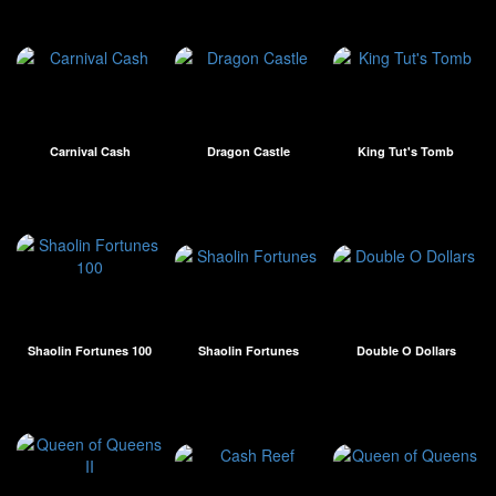
Carnival Cash
Dragon Castle
King Tut's Tomb
Shaolin Fortunes 100
Shaolin Fortunes
Double O Dollars