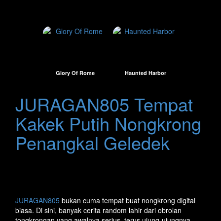
Glory Of Rome
Haunted Harbor
JURAGAN805 Tempat
Kakek Putih Nongkrong
Penangkal Geledek
JURAGAN805
bukan cuma tempat buat nongkrong digital
biasa. Di sini, banyak cerita random lahir dari obrolan
tongkrongan yang awalnya serius, terus ujung-ujungnya