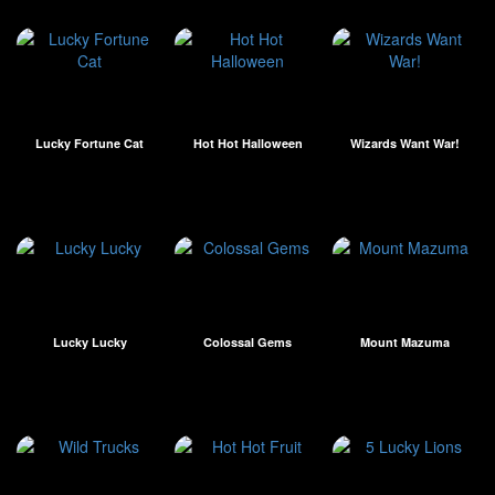
Lucky Fortune Cat
Hot Hot Halloween
Wizards Want War!
Lucky Lucky
Colossal Gems
Mount Mazuma