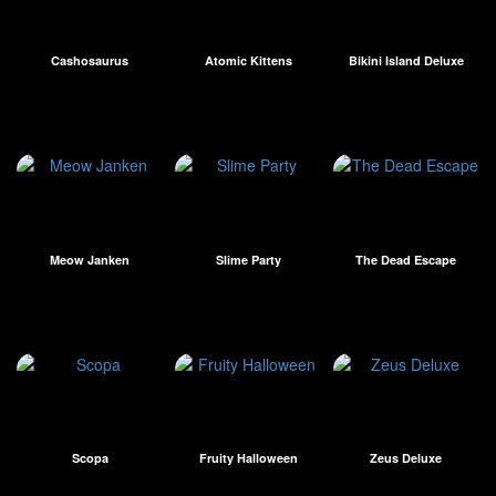
Cashosaurus
Atomic Kittens
Bikini Island Deluxe
Meow Janken
Slime Party
The Dead Escape
Scopa
Fruity Halloween
Zeus Deluxe