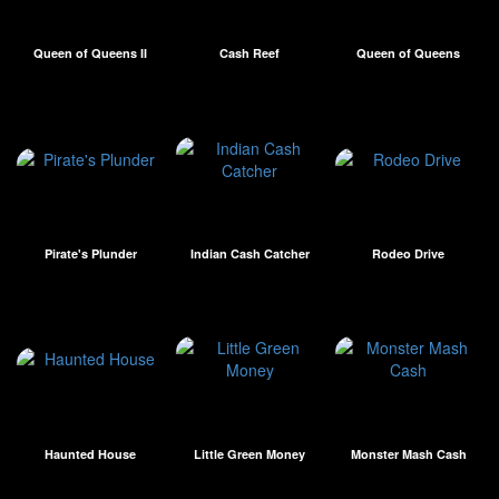
Queen of Queens II
Cash Reef
Queen of Queens
Pirate's Plunder
Indian Cash Catcher
Rodeo Drive
Haunted House
Little Green Money
Monster Mash Cash