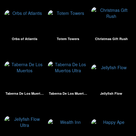
Orbs of Atlantis
Totem Towers
Christmas Gift Rush
Taberna De Los Muertos
Taberna De Los Muertos Ultra
Jellyfish Flow