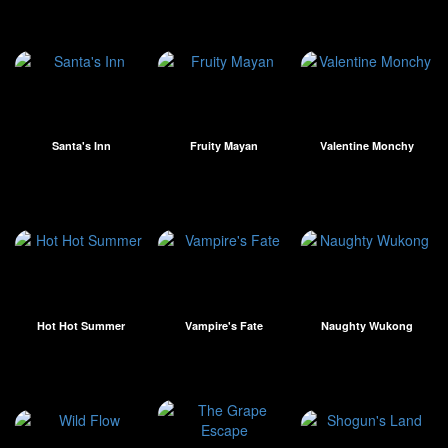
Santa's Inn
Fruity Mayan
Valentine Monchy
Hot Hot Summer
Vampire's Fate
Naughty Wukong