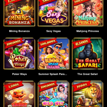
Mining Bonanza
Sexy Vegas
Mahjong Princess
Poker Ways
Summer Splash Paradise
The Great Safari