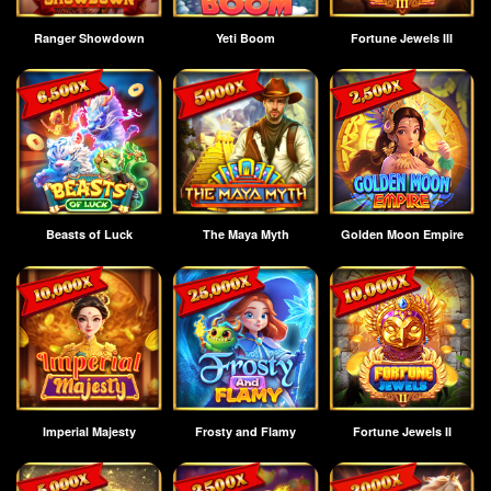
Ranger Showdown
Yeti Boom
Fortune Jewels III
Beasts of Luck
The Maya Myth
Golden Moon Empire
Imperial Majesty
Frosty and Flamy
Fortune Jewels II