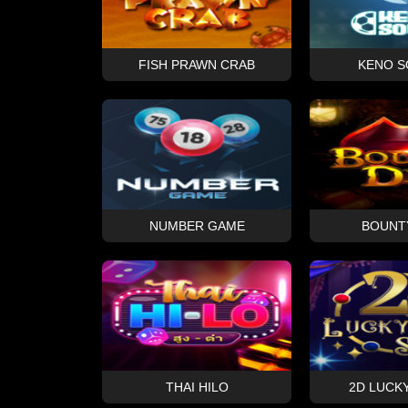
FISH PRAWN CRAB
KENO 
NUMBER GAME
BOUNT
THAI HILO
2D LUCK