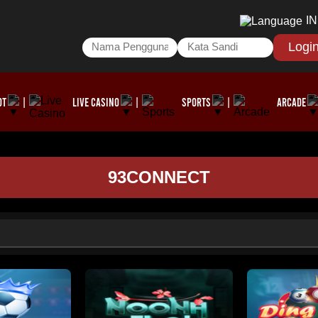
I
Logi
OT
LIVE CASINO
SPORTS
ARCADE
|
|
|
93CONNECT