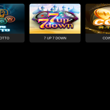
LOTTO
7 UP 7 DOWN
COI