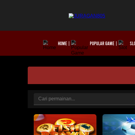
HOME
POPULAR GAME
SL
|
|