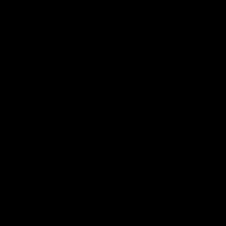
Kakek Putih Nongkrong Pen